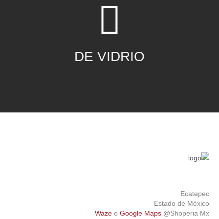
DE VIDRIO
Ecatepec
Estado de México
Waze
o
Google Maps
@Shoperia Mx